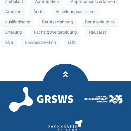
ambulant
Approbation
Approbationsverfahren
Arbeiten
Ärzte
Ausbildungsassistent
ausländische
Berufserfahrung
Berufserlaubnis
Erteilung
Facharztweiterbildung
Hausarzt
KVS
Landesdirektion
LDS