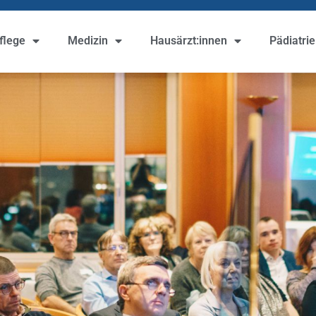
flege
Medizin
Hausärzt:innen
Pädiatrie