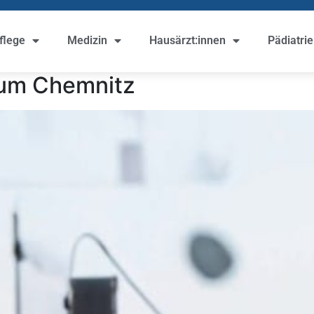
flege
Medizin
Hausärzt:innen
Pädiatrie
ikum Chemnitz