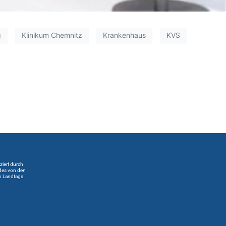
g
Klinikum Chemnitz
Krankenhaus
KVS
iert durch
 des von den
n Landtags