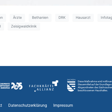
en
Ärzte
Bethanien
DRK
Hausarzt
Infota
l
Zeisigwaldklinik
Diese Maßnahme wird mitfinanz
Steuermittel auf der Grundlage
Abgeordneten des Sächsische
beschlossenen Haushaltes.
t
Datenschutzerklärung
Impressum