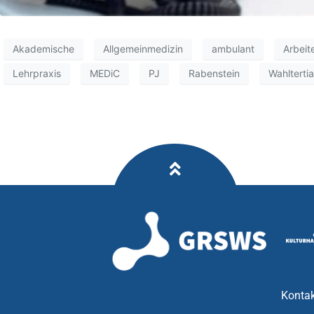
Akademische
Allgemeinmedizin
ambulant
Arbeit
Lehrpraxis
MEDiC
PJ
Rabenstein
Wahltertia
Kontak