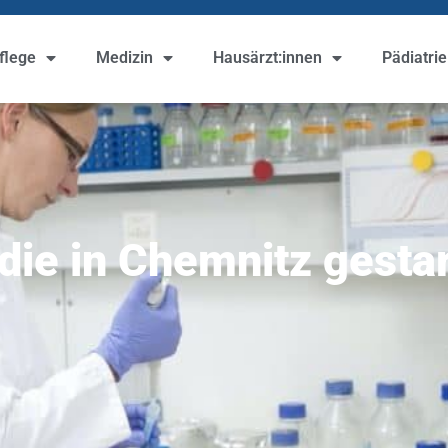
flege
Medizin
Hausärzt:innen
Pädiatrie
die in Chemnitz gestar